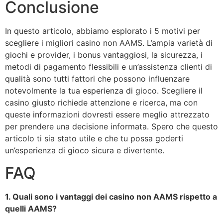
Conclusione
In questo articolo, abbiamo esplorato i 5 motivi per
scegliere i migliori casino non AAMS. L’ampia varietà di
giochi e provider, i bonus vantaggiosi, la sicurezza, i
metodi di pagamento flessibili e un’assistenza clienti di
qualità sono tutti fattori che possono influenzare
notevolmente la tua esperienza di gioco. Scegliere il
casino giusto richiede attenzione e ricerca, ma con
queste informazioni dovresti essere meglio attrezzato
per prendere una decisione informata. Spero che questo
articolo ti sia stato utile e che tu possa goderti
un’esperienza di gioco sicura e divertente.
FAQ
1. Quali sono i vantaggi dei casino non AAMS rispetto a
quelli AAMS?