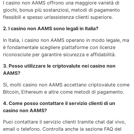
I casino non AAMS offrono una maggiore varietà di
giochi, bonus più sostanziosi, metodi di pagamento
flessibili e spesso un’assistenza clienti superiore.
2. I casino non AAMS sono legali in Italia?
In Italia, i casino non AAMS operano in modo legale, ma
è fondamentale scegliere piattaforme con licenze
riconosciute per garantire sicurezza e affidabilità.
3. Posso utilizzare le criptovalute nei casino non
AAMS?
Sì, molti casino non AAMS accettano criptovalute come
Bitcoin, Ethereum e altre come metodi di pagamento.
4. Come posso contattare il servizio clienti di un
casino non AAMS?
Puoi contattare il servizio clienti tramite chat dal vivo,
email o telefono. Controlla anche la sezione FAQ del