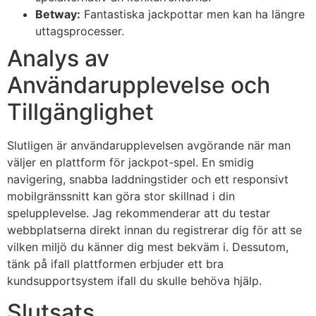
Betway:
Fantastiska jackpottar men kan ha längre
uttagsprocesser.
Analys av
Användarupplevelse och
Tillgänglighet
Slutligen är användarupplevelsen avgörande när man
väljer en plattform för jackpot-spel. En smidig
navigering, snabba laddningstider och ett responsivt
mobilgränssnitt kan göra stor skillnad i din
spelupplevelse. Jag rekommenderar att du testar
webbplatserna direkt innan du registrerar dig för att se
vilken miljö du känner dig mest bekväm i. Dessutom,
tänk på ifall plattformen erbjuder ett bra
kundsupportsystem ifall du skulle behöva hjälp.
Slutsats