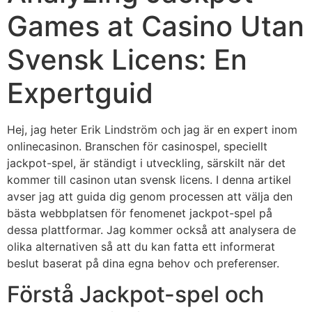
Games at Casino Utan
Svensk Licens: En
Expertguid
Hej, jag heter Erik Lindström och jag är en expert inom
onlinecasinon. Branschen för casinospel, speciellt
jackpot-spel, är ständigt i utveckling, särskilt när det
kommer till casinon utan svensk licens. I denna artikel
avser jag att guida dig genom processen att välja den
bästa webbplatsen för fenomenet jackpot-spel på
dessa plattformar. Jag kommer också att analysera de
olika alternativen så att du kan fatta ett informerat
beslut baserat på dina egna behov och preferenser.
Förstå Jackpot-spel och