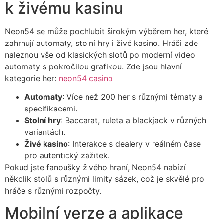
k živému kasinu
Neon54 se může pochlubit širokým výběrem her, které
zahrnují automaty, stolní hry i živé kasino. Hráči zde
naleznou vše od klasických slotů po moderní video
automaty s pokročilou grafikou. Zde jsou hlavní
kategorie her:
neon54 casino
Automaty
: Více než 200 her s různými tématy a
specifikacemi.
Stolní hry
: Baccarat, ruleta a blackjack v různých
variantách.
Živé kasino
: Interakce s dealery v reálném čase
pro autentický zážitek.
Pokud jste fanoušky živého hraní, Neon54 nabízí
několik stolů s různými limity sázek, což je skvělé pro
hráče s různými rozpočty.
Mobilní verze a aplikace