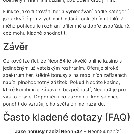
Funkce jako filtrování her a vyhledávání podle kategorií
jsou skvělé pro zrychlení hledání konkrétních titulů. Z
mého pohledu je rozhraní příjemné a dobře uspořádané,
což mohu kladně ohodnotit.
Závěr
Celkově lze říci, že Neon54 je skvélé online kasino s
jedinečným uživatelským rozhraním. Oferuje široké
spektrum her, štědré bonusy a na mobilních zařízeních
nabízí plnohodnotný zážitek. Pokud hledáte kasino,
které kombinuje zábavu s bezpečností, Neon54 je pro
vás to pravé. Doporučuji ho každému, kdo se chce
ponořit do vzrušujícího světa online hazardu.
Často kladené dotazy (FAQ)
Jaké bonusy nabízí Neon54?
– Neon54 nabízí