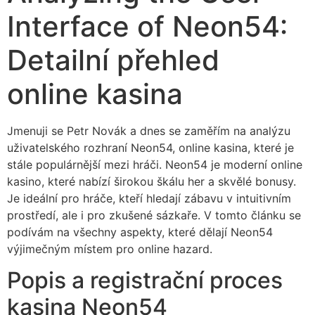
Interface of Neon54:
Detailní přehled
online kasina
Jmenuji se Petr Novák a dnes se zaměřím na analýzu
uživatelského rozhraní Neon54, online kasina, které je
stále populárnější mezi hráči. Neon54 je moderní online
kasino, které nabízí širokou škálu her a skvělé bonusy.
Je ideální pro hráče, kteří hledají zábavu v intuitivním
prostředí, ale i pro zkušené sázkaře. V tomto článku se
podívám na všechny aspekty, které dělají Neon54
výjimečným místem pro online hazard.
Popis a registrační proces
kasina Neon54