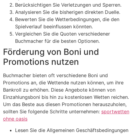
Berücksichtigen Sie Verletzungen und Sperren.
Analysieren Sie die bisherigen direkten Duelle.
Bewerten Sie die Wetterbedingungen, die den
Spielverlauf beeinflussen könnten.
Vergleichen Sie die Quoten verschiedener
Buchmacher für die besten Optionen.
Förderung von Boni und
Promotions nutzen
Buchmacher bieten oft verschiedene Boni und
Promotions an, die Wettende nutzen können, um ihre
Bankroll zu erhöhen. Diese Angebote können von
Einzahlungsboni bis hin zu kostenlosen Wetten reichen.
Um das Beste aus diesen Promotionen herauszuholen,
sollten Sie folgende Schritte unternehmen:
sportwetten
ohne oasis
Lesen Sie die Allgemeinen Geschäftsbedingungen