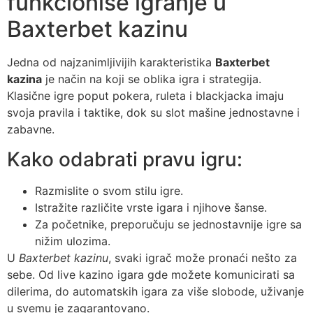
funkcioniše igranje u
Baxterbet kazinu
Jedna od najzanimljivijih karakteristika
Baxterbet
kazina
je način na koji se oblika igra i strategija.
Klasične igre poput pokera, ruleta i blackjacka imaju
svoja pravila i taktike, dok su slot mašine jednostavne i
zabavne.
Kako odabrati pravu igru:
Razmislite o svom stilu igre.
Istražite različite vrste igara i njihove šanse.
Za početnike, preporučuju se jednostavnije igre sa
nižim ulozima.
U
Baxterbet kazinu
, svaki igrač može pronaći nešto za
sebe. Od live kazino igara gde možete komunicirati sa
dilerima, do automatskih igara za više slobode, uživanje
u svemu je zagarantovano.