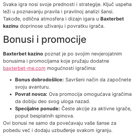
Svaka igra nosi svoje prednosti i strategije. Ključ uspeha
leži u poznavanju pravila i pravilnoj analizi šansi.
Takođe, odlična atmosfera i dizajn igara u
Baxterbet
kazinu
doprinose uživanju i povratku igrača.
Bonusi i promocije
Baxterbet kazino
poznat je po svojim nevjerojatnim
bonusima i promocijama koje pružaju dodatne
baxterbet-me.com
mogućnosti igračima:
Bonus dobrodošlice:
Savršeni način da započnete
svoju avanturu.
Povrat novca:
Ova promocija omogućava igračima
da dobiju deo svog uloga nazad.
Specijalne ponude:
Česte akcije za aktivne igrače,
poput besplatnih spinova.
Ovi bonusi ne samo da povećavaju vaše šanse za
pobedu već i dodaju uzbuđenje svakom igranju.