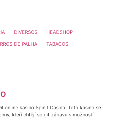
IA
DIVERSOS
HEADSHOP
RROS DE PALHA
TABACOS
no
online kasino Spinit Casino. Toto kasino se
chny, kteří chtějí spojit zábavu s možností