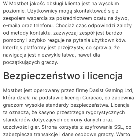
W Mostbet jakość obsługi klienta jest na wysokim
poziomie. Użytkownicy mogą skontaktować się z
zespołem wsparcia za pośrednictwem czatu na żywo,
e-maila oraz telefonu. Chociaż czas odpowiedzi zależy
od metody kontaktu, zazwyczaj zespół jest bardzo
pomocny i szybko reaguje na pytania użytkowników.
Interfejs platformy jest przejrzysty, co sprawia, że
nawigacja jest niezwykle łatwa, nawet dla
początkujących graczy.
Bezpieczeństwo i licencja
Mostbet jest operowany przez firmę Dasist Gaming Ltd,
która działa na podstawie licencji Curacao, co zapewnia
graczom wysokie standardy bezpieczeństwa. Licencja
ta oznacza, że kasyno przestrzega rygorystycznych
standardów dotyczących ochrony danych oraz
uczciwości gier. Strona korzysta z szyfrowania SSL, co
zabezpiecza transakcje i dane osobowe graczy. Warto