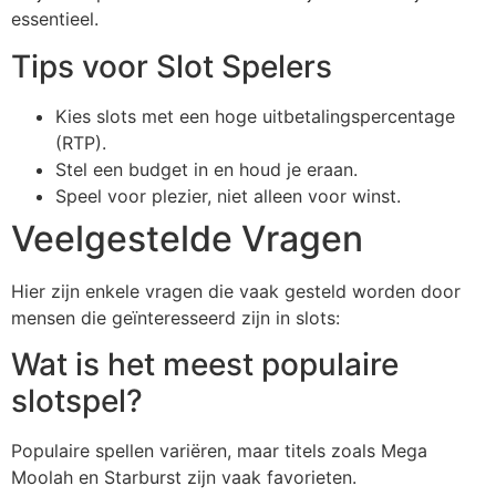
essentieel.
Tips voor Slot Spelers
Kies slots met een hoge uitbetalingspercentage
(RTP).
Stel een budget in en houd je eraan.
Speel voor plezier, niet alleen voor winst.
Veelgestelde Vragen
Hier zijn enkele vragen die vaak gesteld worden door
mensen die geïnteresseerd zijn in slots:
Wat is het meest populaire
slotspel?
Populaire spellen variëren, maar titels zoals Mega
Moolah en Starburst zijn vaak favorieten.