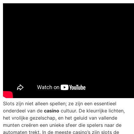
Slots zijn niet alleen spellen; ze zijn een essentieel
onderdeel van de
casino
cultuur. De kleurrijke lichten,
het vrolijke gezelschap, en het geluid van vallende
munten creëren een unieke sfeer die spelers naar de
automaten trekt. In de meeste casino’s zijn slots de