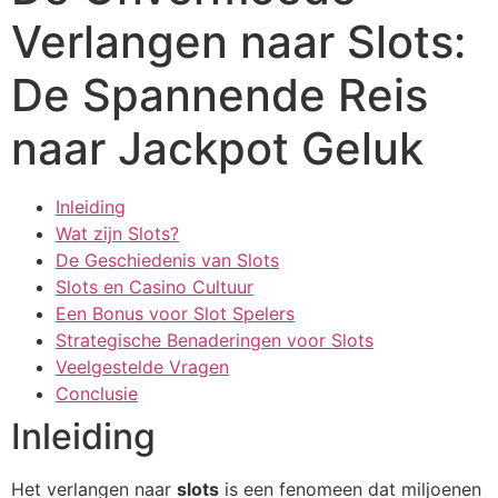
Verlangen naar Slots:
De Spannende Reis
naar Jackpot Geluk
Inleiding
Wat zijn Slots?
De Geschiedenis van Slots
Slots en Casino Cultuur
Een Bonus voor Slot Spelers
Strategische Benaderingen voor Slots
Veelgestelde Vragen
Conclusie
Inleiding
Het verlangen naar
slots
is een fenomeen dat miljoenen