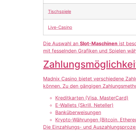
Tischspiele
Live-Casino
Die Auswahl an
Slot-Maschinen
ist bes
mit fesselnden Grafiken und Spielen wäh
Zahlungsmöglichkei
Madnix Casino bietet verschiedene Zahl
können. Zu den gängigen Zahlungsmeth
Kreditkarten (Visa, MasterCard)
E-Wallets (Skrill, Neteller)
Banküberweisungen
Krypto-Währungen (Bitcoin, Ether
Die Einzahlungs- und Auszahlungsprozess