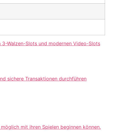
n 3-Walzen-Slots und modernen Video-Slots
nd sichere Transaktionen durchführen
e möglich mit ihren Spielen beginnen können.