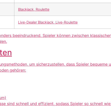
Blackjack, Roulette
Live-Dealer Blackjack, Live-Roulette
onders beeindruckend. Spieler können zwischen klassische
len.
ten
ungsmethoden, um sicherzustellen, dass Spieler bequeme u
oden gehören:
eum)
e sind schnell und effizient, sodass Spieler so schnell wi