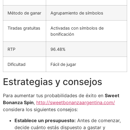
Método de ganar
Agrupamiento de símbolos
Tiradas gratuitas
Activadas con símbolos de
bonificación
RTP
96.48%
Dificultad
Fácil de jugar
Estrategias y consejos
Para aumentar tus probabilidades de éxito en
Sweet
Bonanza Spin
,
http://sweetbonanzaargentina.com/
considera los siguientes consejos:
Establece un presupuesto:
Antes de comenzar,
decide cuánto estás dispuesto a gastar y