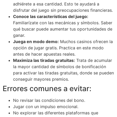
adhiérete a esa cantidad. Esto te ayudará a
disfrutar del juego sin preocupaciones financieras.
Conoce las características del juego:
Familiarízate con las mecánicas y símbolos. Saber
qué buscar puede aumentar tus oportunidades de
ganar.
Juega en modo demo:
Muchos casinos ofrecen la
opción de jugar gratis. Practica en este modo
antes de hacer apuestas reales.
Maximiza las tiradas gratuitas:
Trata de acumular
la mayor cantidad de símbolos de bonificación
para activar las tiradas gratuitas, donde se pueden
conseguir mayores premios.
Errores comunes a evitar:
No revisar las condiciones del bono.
Jugar con un impulso emocional.
No explorar las diferentes plataformas que