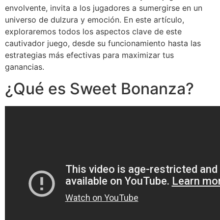
envolvente, invita a los jugadores a sumergirse en un
universo de dulzura y emoción. En este artículo,
exploraremos todos los aspectos clave de este
cautivador juego, desde su funcionamiento hasta las
estrategias más efectivas para maximizar tus
ganancias.
¿Qué es Sweet Bonanza?