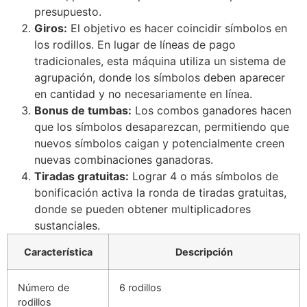
presupuesto.
Giros:
El objetivo es hacer coincidir símbolos en
los rodillos. En lugar de líneas de pago
tradicionales, esta máquina utiliza un sistema de
agrupación, donde los símbolos deben aparecer
en cantidad y no necesariamente en línea.
Bonus de tumbas:
Los combos ganadores hacen
que los símbolos desaparezcan, permitiendo que
nuevos símbolos caigan y potencialmente creen
nuevas combinaciones ganadoras.
Tiradas gratuitas:
Lograr 4 o más símbolos de
bonificación activa la ronda de tiradas gratuitas,
donde se pueden obtener multiplicadores
sustanciales.
Característica
Descripción
Número de
6 rodillos
rodillos