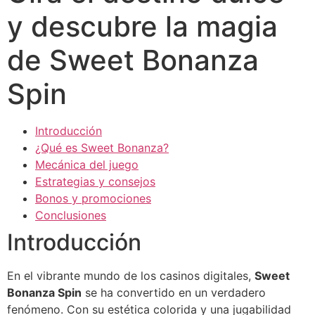
y descubre la magia
de Sweet Bonanza
Spin
Introducción
¿Qué es Sweet Bonanza?
Mecánica del juego
Estrategias y consejos
Bonos y promociones
Conclusiones
Introducción
En el vibrante mundo de los casinos digitales,
Sweet
Bonanza Spin
se ha convertido en un verdadero
fenómeno. Con su estética colorida y una jugabilidad