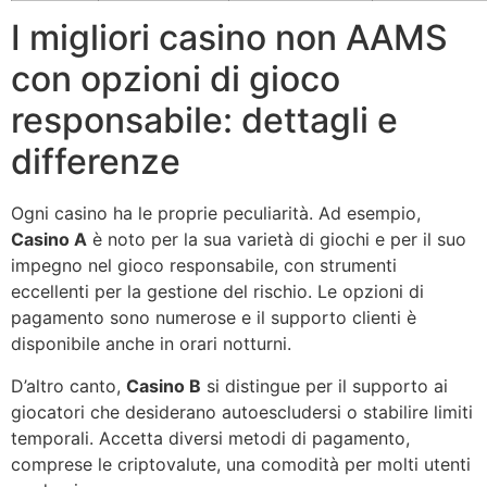
I migliori casino non AAMS
con opzioni di gioco
responsabile: dettagli e
differenze
Ogni casino ha le proprie peculiarità. Ad esempio,
Casino A
è noto per la sua varietà di giochi e per il suo
impegno nel gioco responsabile, con strumenti
eccellenti per la gestione del rischio. Le opzioni di
pagamento sono numerose e il supporto clienti è
disponibile anche in orari notturni.
D’altro canto,
Casino B
si distingue per il supporto ai
giocatori che desiderano autoescludersi o stabilire limiti
temporali. Accetta diversi metodi di pagamento,
comprese le criptovalute, una comodità per molti utenti