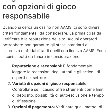
con opzioni di gioco
responsabile
Quando si cerca un casino non AAMS, ci sono diversi
criteri fondamentali da considerare. La prima cosa da
verificare è la reputazione del sito. Alcuni operatori
potrebbero non garantire gli stessi standard di
sicurezza e affidabilità di quelli con licenza AAMS. Ecco
alcuni aspetti da tenere in considerazione:
Reputazione e recensioni
: È fondamentale
leggere le recensioni degli utenti e gli articoli di
esperti nel settore.
Varietà di opzioni di gioco responsabile
:
Controllate se il casino offre strumenti come limiti
di deposito, possibilità di autoesclusione e tempo
di riflessione.
Opzioni di pagamento
: Verificate quali metodi di