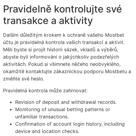
Pravidelně kontrolujte své
transakce a aktivity
Dalším důležitým krokem k ochraně vašeho Mostbet
účtu je pravidelná kontrola vašich transakcí a aktivit.
Měli byste si projít historii sázek, vkladů a výběrů,
abyste byli informováni o jakýchkoliv podezřelých
aktivitách. Pokud si všimnete něčeho neobvyklého,
okamžitě kontaktujte zákaznickou podporu Mostbetu a
změňte své heslo.
Pravidelná kontrola může zahrnovat:
Revision of deposit and withdrawal records.
Monitoring of unusual betting patterns or
unfamiliar transactions.
Confirmation of account login history, including
device and location checks.