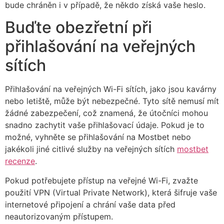
bude chráněn i v případě, že někdo získá vaše heslo.
Buďte obezřetní při
přihlašování na veřejných
sítích
Přihlašování na veřejných Wi-Fi sítích, jako jsou kavárny
nebo letiště, může být nebezpečné. Tyto sítě nemusí mít
žádné zabezpečení, což znamená, že útočníci mohou
snadno zachytit vaše přihlašovací údaje. Pokud je to
možné, vyhněte se přihlašování na Mostbet nebo
jakékoli jiné citlivé služby na veřejných sítích
mostbet
recenze
.
Pokud potřebujete přístup na veřejné Wi-Fi, zvažte
použití VPN (Virtual Private Network), která šifruje vaše
internetové připojení a chrání vaše data před
neautorizovaným přístupem.