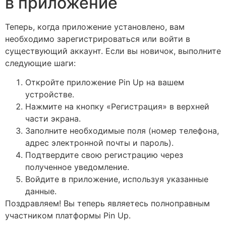
в приложение
Теперь, когда приложение установлено, вам
необходимо зарегистрироваться или войти в
существующий аккаунт. Если вы новичок, выполните
следующие шаги:
Откройте приложение Pin Up на вашем
устройстве.
Нажмите на кнопку «Регистрация» в верхней
части экрана.
Заполните необходимые поля (номер телефона,
адрес электронной почты и пароль).
Подтвердите свою регистрацию через
полученное уведомление.
Войдите в приложение, используя указанные
данные.
Поздравляем! Вы теперь являетесь полноправным
участником платформы Pin Up.