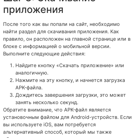
приложения
После того как вы попали на сайт, необходимо
найти раздел для скачивания приложения. Как
правило, он расположен на главной странице или в
блоке с информацией о мобильной версии.
Выполните следующие действия:
Найдите кнопку «Скачать приложение» или
аналогичную.
Нажмите на эту кнопку, и начнется загрузка
APK-файла.
Дождитесь завершения загрузки, это может
занять несколько секунд.
Обратите внимание, что APK-файл является
установочным файлом для Android-устройств. Если
вы используете iOS, вам потребуется
альтернативный способ, который мы также