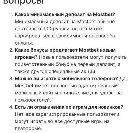
вопросы
Каков минимальный депозит на Mostbet?
Минимальный депозит на Mostbet обычно
составляет 100 рублей, но это может
варьироваться в зависимости от способа
оплаты.
Какие бонусы предлагает Mostbet новым
игрокам?
Новые пользователи могут получить
приветственный бонус на первый депозит, а
также другие специальные акции.
Можно ли играть с мобильного телефона?
Да,
Mostbet имеет полностью адаптированный
мобильный сайт и приложение для удобства
пользователей.
Есть ли ограничения по играм для новичков?
Нет, все зарегистрированные пользователи
могут играть во все доступные игры на
платформе.