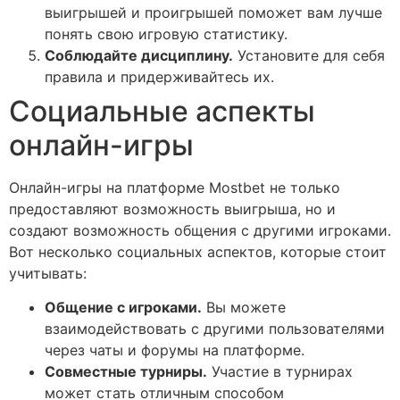
выигрышей и проигрышей поможет вам лучше
понять свою игровую статистику.
Соблюдайте дисциплину.
Установите для себя
правила и придерживайтесь их.
Социальные аспекты
онлайн-игры
Онлайн-игры на платформе Mostbet не только
предоставляют возможность выигрыша, но и
создают возможность общения с другими игроками.
Вот несколько социальных аспектов, которые стоит
учитывать:
Общение с игроками.
Вы можете
взаимодействовать с другими пользователями
через чаты и форумы на платформе.
Совместные турниры.
Участие в турнирах
может стать отличным способом