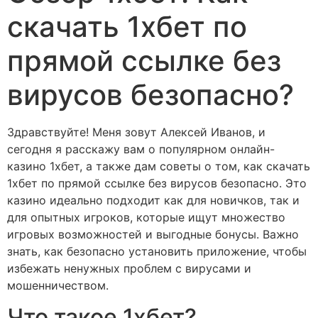
скачать 1хбет по
прямой ссылке без
вирусов безопасно?
Здравствуйте! Меня зовут Алексей Иванов, и
сегодня я расскажу вам о популярном онлайн-
казино 1хбет, а также дам советы о том, как скачать
1хбет по прямой ссылке без вирусов безопасно. Это
казино идеально подходит как для новичков, так и
для опытных игроков, которые ищут множество
игровых возможностей и выгодные бонусы. Важно
знать, как безопасно установить приложение, чтобы
избежать ненужных проблем с вирусами и
мошенничеством.
Что такое 1хбет?