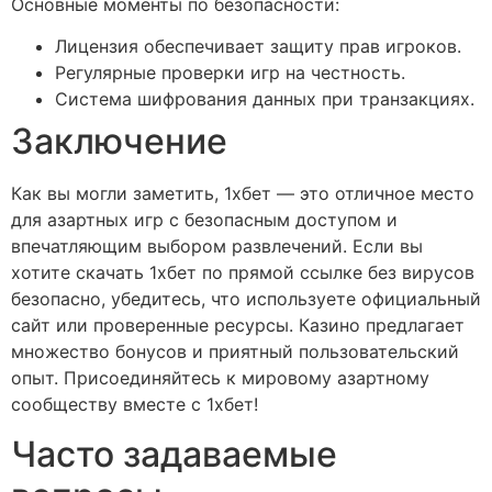
Основные моменты по безопасности:
Лицензия обеспечивает защиту прав игроков.
Регулярные проверки игр на честность.
Система шифрования данных при транзакциях.
Заключение
Как вы могли заметить, 1хбет — это отличное место
для азартных игр с безопасным доступом и
впечатляющим выбором развлечений. Если вы
хотите скачать 1хбет по прямой ссылке без вирусов
безопасно, убедитесь, что используете официальный
сайт или проверенные ресурсы. Казино предлагает
множество бонусов и приятный пользовательский
опыт. Присоединяйтесь к мировому азартному
сообществу вместе с 1хбет!
Часто задаваемые