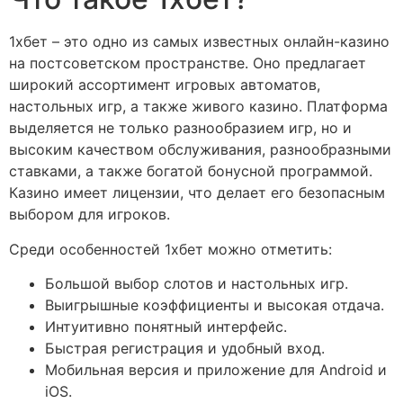
1хбет – это одно из самых известных онлайн-казино
на постсоветском пространстве. Оно предлагает
широкий ассортимент игровых автоматов,
настольных игр, а также живого казино. Платформа
выделяется не только разнообразием игр, но и
высоким качеством обслуживания, разнообразными
ставками, а также богатой бонусной программой.
Казино имеет лицензии, что делает его безопасным
выбором для игроков.
Среди особенностей 1хбет можно отметить:
Большой выбор слотов и настольных игр.
Выигрышные коэффициенты и высокая отдача.
Интуитивно понятный интерфейс.
Быстрая регистрация и удобный вход.
Мобильная версия и приложение для Android и
iOS.