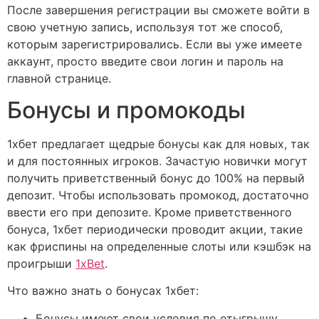
После завершения регистрации вы сможете войти в
свою учетную запись, используя тот же способ,
которым зарегистрировались. Если вы уже имеете
аккаунт, просто введите свои логин и пароль на
главной странице.
Бонусы и промокоды
1хбет предлагает щедрые бонусы как для новых, так
и для постоянных игроков. Зачастую новички могут
получить приветственный бонус до 100% на первый
депозит. Чтобы использовать промокод, достаточно
ввести его при депозите. Кроме приветственного
бонуса, 1хбет периодически проводит акции, такие
как фриспины на определенные слоты или кэшбэк на
проигрыши
1xBet
.
Что важно знать о бонусах 1хбет:
Бонусы имеют свои условия по отыгрышу.