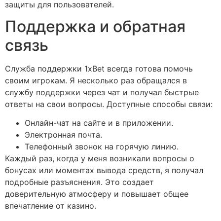
защиты для пользователей.
Поддержка и обратная
связь
Служба поддержки 1xBet всегда готова помочь
своим игрокам. Я несколько раз обращался в
службу поддержки через чат и получал быстрые
ответы на свои вопросы. Доступные способы связи:
Онлайн-чат на сайте и в приложении.
Электронная почта.
Телефонный звонок на горячую линию.
Каждый раз, когда у меня возникали вопросы о
бонусах или моментах вывода средств, я получал
подробные разъяснения. Это создает
доверительную атмосферу и повышает общее
впечатление от казино.