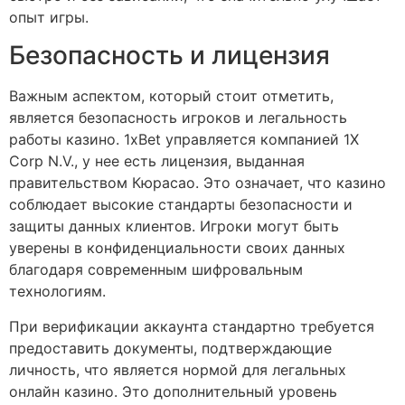
опыт игры.
Безопасность и лицензия
Важным аспектом, который стоит отметить,
является безопасность игроков и легальность
работы казино. 1xBet управляется компанией 1X
Corp N.V., у нее есть лицензия, выданная
правительством Кюрасао. Это означает, что казино
соблюдает высокие стандарты безопасности и
защиты данных клиентов. Игроки могут быть
уверены в конфиденциальности своих данных
благодаря современным шифровальным
технологиям.
При верификации аккаунта стандартно требуется
предоставить документы, подтверждающие
личность, что является нормой для легальных
онлайн казино. Это дополнительный уровень