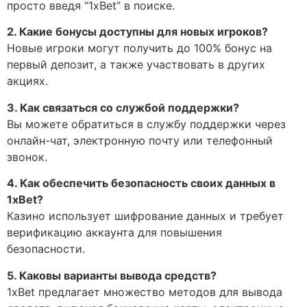
просто введя “1xBet” в поиске.
2. Какие бонусы доступны для новых игроков?
Новые игроки могут получить до 100% бонус на
первый депозит, а также участвовать в других
акциях.
3. Как связаться со службой поддержки?
Вы можете обратиться в службу поддержки через
онлайн-чат, электронную почту или телефонный
звонок.
4. Как обеспечить безопасность своих данных в
1xBet?
Казино использует шифрование данных и требует
верификацию аккаунта для повышения
безопасности.
5. Каковы варианты вывода средств?
1xBet предлагает множество методов для вывода