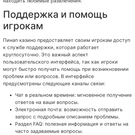
находить любимые развлечения.
Поддержка и помощь
игрокам
Пинап казино предоставляет своим игрокам доступ
к службе поддержки, которая работает
круглосуточно. Это важный аспект
пользовательского интерфейса, так как игроки
могут быстро получать помощь при возникновении
проблем или вопросов. В интерфейсе
предусмотрены следующие каналы связи:
Чат в реальном времени: мгновенное получение
ответов на ваши вопросы.
Электронная почта: возможность отправить
запрос с подробным описанием проблемы.
Раздел FAQ: полезная информация и ответы на
часто задаваемые вопросы.