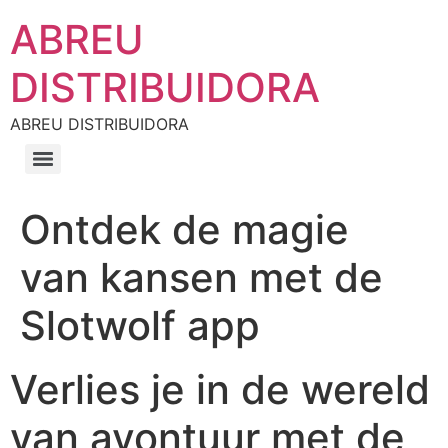
ABREU
DISTRIBUIDORA
ABREU DISTRIBUIDORA
Ontdek de magie
van kansen met de
Slotwolf app
Verlies je in de wereld
van avontuur met de