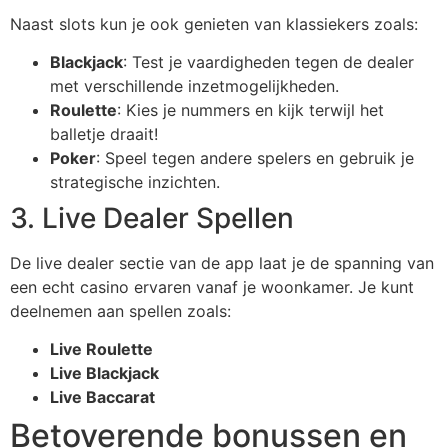
Naast slots kun je ook genieten van klassiekers zoals:
Blackjack
: Test je vaardigheden tegen de dealer
met verschillende inzetmogelijkheden.
Roulette
: Kies je nummers en kijk terwijl het
balletje draait!
Poker
: Speel tegen andere spelers en gebruik je
strategische inzichten.
3. Live Dealer Spellen
De live dealer sectie van de app laat je de spanning van
een echt casino ervaren vanaf je woonkamer. Je kunt
deelnemen aan spellen zoals:
Live Roulette
Live Blackjack
Live Baccarat
Betoverende bonussen en