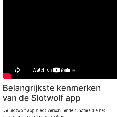
Belangrijkste kenmerken
van de Slotwolf app
De Slotwolf app biedt verschillende functies die het
spelen nog aangenamer maken: