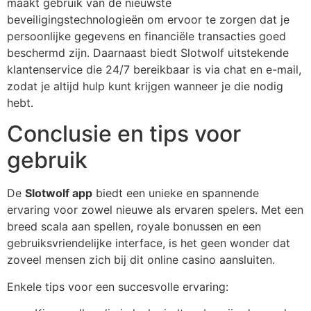
maakt gebruik van de nieuwste
beveiligingstechnologieën om ervoor te zorgen dat je
persoonlijke gegevens en financiële transacties goed
beschermd zijn. Daarnaast biedt Slotwolf uitstekende
klantenservice die 24/7 bereikbaar is via chat en e-mail,
zodat je altijd hulp kunt krijgen wanneer je die nodig
hebt.
Conclusie en tips voor
gebruik
De
Slotwolf app
biedt een unieke en spannende
ervaring voor zowel nieuwe als ervaren spelers. Met een
breed scala aan spellen, royale bonussen en een
gebruiksvriendelijke interface, is het geen wonder dat
zoveel mensen zich bij dit online casino aansluiten.
Enkele tips voor een succesvolle ervaring: