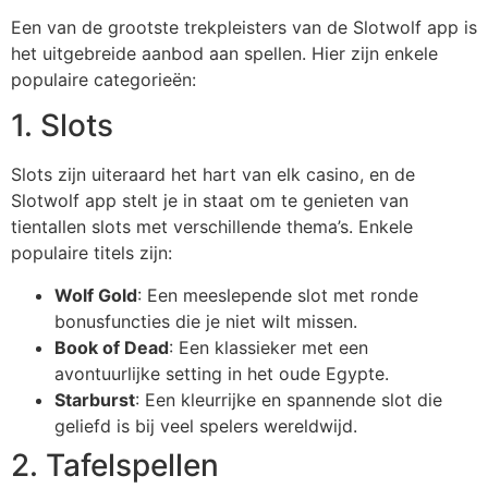
Een van de grootste trekpleisters van de Slotwolf app is
het uitgebreide aanbod aan spellen. Hier zijn enkele
populaire categorieën:
1. Slots
Slots zijn uiteraard het hart van elk casino, en de
Slotwolf app stelt je in staat om te genieten van
tientallen slots met verschillende thema’s. Enkele
populaire titels zijn:
Wolf Gold
: Een meeslepende slot met ronde
bonusfuncties die je niet wilt missen.
Book of Dead
: Een klassieker met een
avontuurlijke setting in het oude Egypte.
Starburst
: Een kleurrijke en spannende slot die
geliefd is bij veel spelers wereldwijd.
2. Tafelspellen