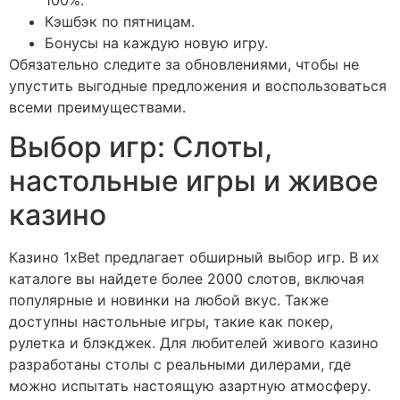
Кэшбэк по пятницам.
Бонусы на каждую новую игру.
Обязательно следите за обновлениями, чтобы не
упустить выгодные предложения и воспользоваться
всеми преимуществами.
Выбор игр: Слоты,
настольные игры и живое
казино
Казино 1xBet предлагает обширный выбор игр. В их
каталоге вы найдете более 2000 слотов, включая
популярные и новинки на любой вкус. Также
доступны настольные игры, такие как покер,
рулетка и блэкджек. Для любителей живого казино
разработаны столы с реальными дилерами, где
можно испытать настоящую азартную атмосферу.