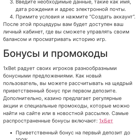
Введите необходимые данные, такие как имя,
дата рождения и адрес электронной почты.
Примите условия и нажмите “Создать аккаунт”.
После этой процедуры вам будет доступен ваш
личный кабинет, где вы сможете управлять своим
балансом и просматривать историю игр.
Бонусы и промокоды
1xBet радует своих игроков разнообразными
бонусными предложениями. Как новый
пользователь, вы можете рассчитывать на щедрый
приветственный бонус при первом депозите.
Дополнительно, казино предлагает регулярные
акции и специальные промокоды, которые можно
найти на сайте или в новостной рассылке. Самые
распространенные бонусы включают:
1хБет
Приветственный бонус на первый депозит до
100%.