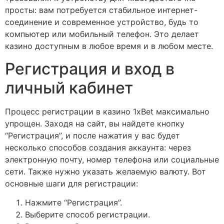
просты: вам потребуется стабильное интернет-
соединение и современное устройство, будь то
компьютер или мобильный телефон. Это делает
казино доступным в любое время и в любом месте.
Регистрация и вход в
личный кабинет
Процесс регистрации в казино 1xBet максимально
упрощен. Заходя на сайт, вы найдете кнопку
“Регистрация”, и после нажатия у вас будет
несколько способов создания аккаунта: через
электронную почту, номер телефона или социальные
сети. Также нужно указать желаемую валюту. Вот
основные шаги для регистрации:
Нажмите “Регистрация”.
Выберите способ регистрации.