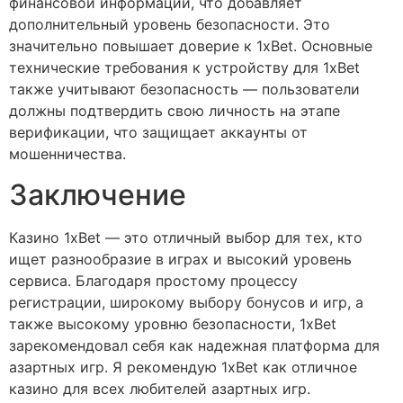
финансовой информации, что добавляет
дополнительный уровень безопасности. Это
значительно повышает доверие к 1xBet. Основные
технические требования к устройству для 1xBet
также учитывают безопасность — пользователи
должны подтвердить свою личность на этапе
верификации, что защищает аккаунты от
мошенничества.
Заключение
Казино 1xBet — это отличный выбор для тех, кто
ищет разнообразие в играх и высокий уровень
сервиса. Благодаря простому процессу
регистрации, широкому выбору бонусов и игр, а
также высокому уровню безопасности, 1xBet
зарекомендовал себя как надежная платформа для
азартных игр. Я рекомендую 1xBet как отличное
казино для всех любителей азартных игр.