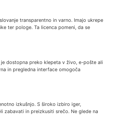
poslovanje transparentno in varno. Imajo ukrepe
ike ter pologe. Ta licenca pomeni, da se
 je dostopna preko klepeta v živo, e-pošte ali
avna in pregledna interface omogoča
notno izkušnjo. S široko izbiro iger,
i zabavati in preizkusiti srečo. Ne glede na