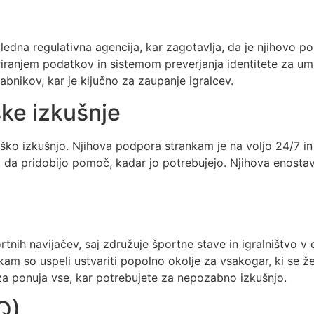
gledna regulativna agencija, kar zagotavlja, da je njihovo 
friranjem podatkov in sistemom preverjanja identitete za um
rabnikov, kar je ključno za zaupanje igralcev.
ke izkušnje
ško izkušnjo. Njihova podpora strankam je na voljo 24/7 in
, da pridobijo pomoč, kadar jo potrebujejo. Njihova enost
nih navijačev, saj združuje športne stave in igralništvo v e
am so uspeli ustvariti popolno okolje za vsakogar, ki se žel
taza ponuja vse, kar potrebujete za nepozabno izkušnjo.
Q)