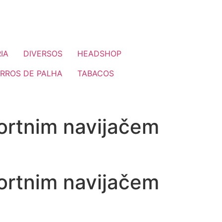
IA
DIVERSOS
HEADSHOP
RROS DE PALHA
TABACOS
portnim navijačem
portnim navijačem