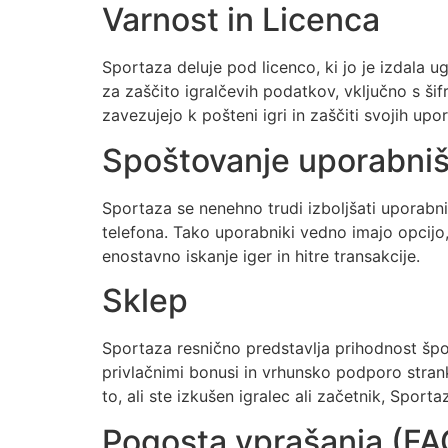
Varnost in Licenca
Sportaza deluje pod licenco, ki jo je izdala u
za zaščito igralčevih podatkov, vključno s ši
zavezujejo k pošteni igri in zaščiti svojih upo
Spoštovanje uporabniš
Sportaza se nenehno trudi izboljšati uporabni
telefona. Tako uporabniki vedno imajo opcijo
enostavno iskanje iger in hitre transakcije.
Sklep
Sportaza resnično predstavlja prihodnost šport
privlačnimi bonusi in vrhunsko podporo strank
to, ali ste izkušen igralec ali začetnik, Spor
Pogosta vprašanja (FA