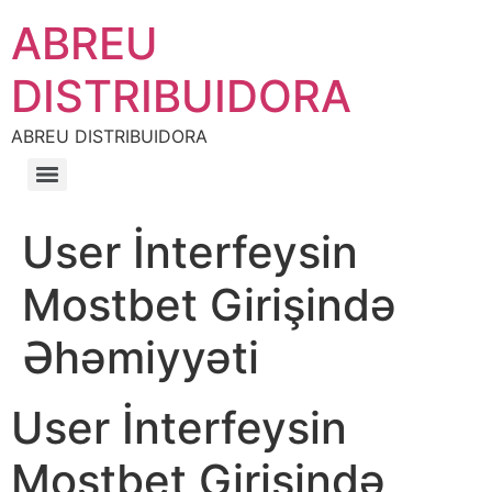
ABREU
DISTRIBUIDORA
ABREU DISTRIBUIDORA
User İnterfeysin
Mostbet Girişində
Əhəmiyyəti
User İnterfeysin
Mostbet Girişində