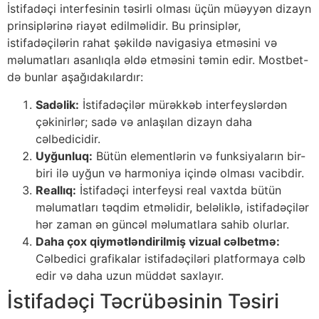
İstifadəçi interfesinin təsirli olması üçün müəyyən dizayn
prinsiplərinə riayət edilməlidir. Bu prinsiplər,
istifadəçilərin rahat şəkildə navigasiya etməsini və
məlumatları asanlıqla əldə etməsini təmin edir. Mostbet-
də bunlar aşağıdakılardır:
Sadəlik:
İstifadəçilər mürəkkəb interfeyslərdən
çəkinirlər; sadə və anlaşılan dizayn daha
cəlbedicidir.
Uyğunluq:
Bütün elementlərin və funksiyaların bir-
biri ilə uyğun və harmoniya içində olması vacibdir.
Reallıq:
İstifadəçi interfeysi real vaxtda bütün
məlumatları təqdim etməlidir, beləliklə, istifadəçilər
hər zaman ən güncəl məlumatlara sahib olurlar.
Daha çox qiymətləndirilmiş vizual cəlbetmə:
Cəlbedici grafikalar istifadəçiləri platformaya cəlb
edir və daha uzun müddət saxlayır.
İstifadəçi Təcrübəsinin Təsiri