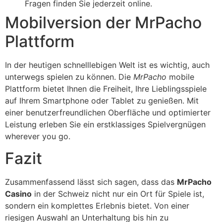
Fragen finden Sie jederzeit online.
Mobilversion der MrPacho
Plattform
In der heutigen schnelllebigen Welt ist es wichtig, auch
unterwegs spielen zu können. Die
MrPacho
mobile
Plattform bietet Ihnen die Freiheit, Ihre Lieblingsspiele
auf Ihrem Smartphone oder Tablet zu genießen. Mit
einer benutzerfreundlichen Oberfläche und optimierter
Leistung erleben Sie ein erstklassiges Spielvergnügen
wherever you go.
Fazit
Zusammenfassend lässt sich sagen, dass das
MrPacho
Casino
in der Schweiz nicht nur ein Ort für Spiele ist,
sondern ein komplettes Erlebnis bietet. Von einer
riesigen Auswahl an Unterhaltung bis hin zu